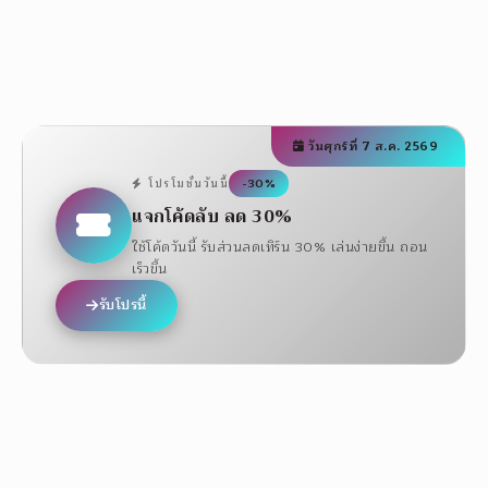
วันศุกร์ที่ 7 ส.ค. 2569
-30%
โปรโมชั่นวันนี้
แจกโค้ดลับ ลด 30%
ใช้โค้ดวันนี้ รับส่วนลดเทิร์น 30% เล่นง่ายขึ้น ถอน
เร็วขึ้น
รับโปรนี้