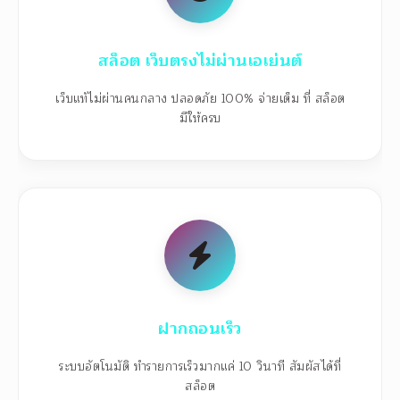
สล็อต เว็บตรงไม่ผ่านเอเย่นต์
เว็บแท้ไม่ผ่านคนกลาง ปลอดภัย 100% จ่ายเต็ม ที่ สล็อต
มีให้ครบ
ฝากถอนเร็ว
ระบบอัตโนมัติ ทำรายการเร็วมากแค่ 10 วินาที สัมผัสได้ที่
สล็อต