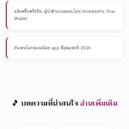
สล็อตซื้อฟรีสปิน ผู้นำด้านเกมออนไลน์ ฝากถอนผ่าน True
Wallet
ค้นพบโลกของสล็อต app ที่สุดแห่งปี 2026
🎵 บทความที่น่าสนใจ
อ่านเพิ่มเติม