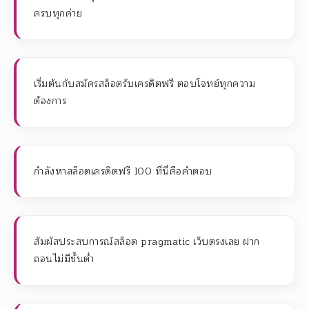
ครบทุกค่าย
เริ่มต้นกับสมัครสล็อตรับเครดิตฟรี ตอบโจทย์ทุกความ
ต้องการ
กำลังหาสล็อตเครดิตฟรี 100 ที่นี่คือคำตอบ
สัมผัสประสบการณ์สล็อต pragmatic เว็บตรงเลย ฝาก
ถอนไม่มีขั้นต่ำ