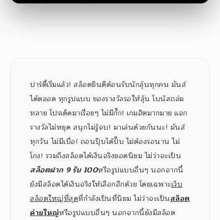
ปาร์ตี้เริ่มแล้ว! สล็อตยินดีต้อนรับนักลุ้นทุกคน มันส์
ได้ตลอด ทุกรูปแบบ ของรางวัลรอให้ลุ้น โบนัสถล่ม
ทลาย โปรเด็ดมาเรื่อยๆ ไม่มีกั๊ก! เกมฮิตมากมาย แจก
รางวัลไม่หยุด สนุกไม่รู้จบ! มาเล่นด้วยกันนะ! มันส์
ทุกวัน ไม่มีเบื่อ! ถอนปุ๊บได้ปั๊บ ไม่ต้องรอนาน ไม่
โกง! รวมถึงสล็อตได้เงินจริงยอดนิยม ไม่ว่าจะเป็น
สล็อตฝาก 9 รับ 100
หรือรูปแบบอื่นๆ นอกจากนี้
ยังมีสล็อตได้เงินจริงให้เลือกอีกด้วย โดยเฉพาะ
เว็บ
สล็อตใหญ่ที่สุด
ที่กำลังเป็นที่นิยม ไม่ว่าจะเป็น
สล็อต
ค่ายใหญ่
หรือรูปแบบอื่นๆ นอกจากนี้ยังมีสล็อต