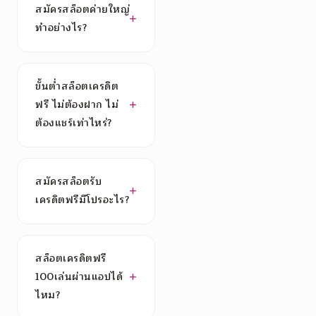
รับความนิยมสูง มีผู้ใช้
สมัครสล็อตค่ายใหญ่
มาก ไม่โกง มั่นคง
ทำอย่างไร?
สล็อต
สล็อตค่ายใหญ่ไม่ยุ่ง
ยาก ใช้เวลาไม่นาน รับ
ขั้นต่ำสล็อตเครดิต
โบนัสทันที
ฟรี ไม่ต้องฝาก ไม่
ต้องแชร์เท่าไหร่?
สล็อตเครดิตฟรี ไม่ต้อง
ฝาก ไม่ต้องแชร์ขั้นต่ำ
สมัครสล็อตรับ
10 บาท ทำรายการเร็ว
เครดิตฟรีมีโปรอะไร?
ไม่ถึง 30 วินาที
สมัครสล็อตรับเครดิตฟรี
โปรเยอะ เครดิตฟรี คืน
สล็อตเครดิตฟรี
ยอดเสีย และอื่นๆ อีก ที่
100เล่นผ่านแอปได้
STARZINOSLOTS
ไหม?
สล็อต