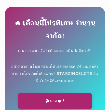
🔥 เดือนนี้โปรพิเศษ จำนวน
จำกัด!
เล่นง่าย จ่ายจริง ไม่ต้องรอแอดมิน ไม่ถึงนาที!
อย่าพลาด!
สล็อต
พร้อมให้บริการตลอด 24 ชม. สมัคร
ง่าย รับโปรจัดเต็ม! สมัครที่
STARZINOSLOTS
วัน
นี้ รับสิทธิพิเศษมากมาย
🎬 มาสนุก!