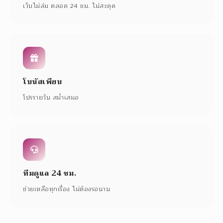
เว็บไม่ล่ม ตลอด 24 ชม. ไม่สะดุด
โบนัสเพียบ
โปรรายวัน สม่ำเสมอ
ทีมดูแล 24 ชม.
ช่วยเหลือทุกเรื่อง ไม่ต้องรอนาน