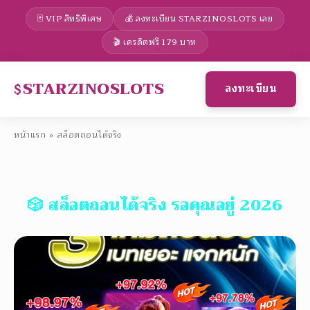
🃏 VIP สิทธิพิเศษ
💰 ลงทะเบียน STARZINOSLOTS เลย
🎬 เครดิตฟรี 179 บาท
STARZINOSLOTS
$
ลงทะเบียน
หน้าแรก
» สล็อตถอนได้จริง
🎲 สล็อตถอนได้จริง รอคุณอยู่ 2026