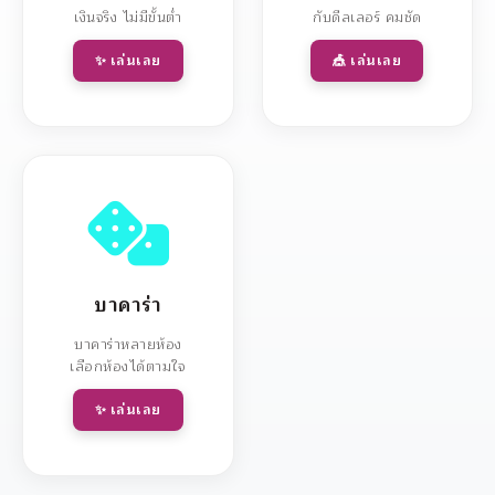
เงินจริง ไม่มีขั้นต่ำ
กับดีลเลอร์ คมชัด
✨ เล่นเลย
🎪 เล่นเลย
บาคาร่า
บาคาร่าหลายห้อง
เลือกห้องได้ตามใจ
✨ เล่นเลย