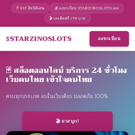
🃏 VIP สิทธิพิเศษ
💰 ลงทะเบียน STARZINOSLOTS เลย
🎬 เครดิตฟรี 179 บาท
STARZINOSLOTS
$
ลงทะเบียน
🃏 สล็อตออนไลน์ บริการ 24 ชั่วโมง
เว็บคนไทย เข้าใจคนไทย
ครบทุกประเภท จบในเว็บเดียว ปลอดภัย 100%
🎬 มาสนุก!