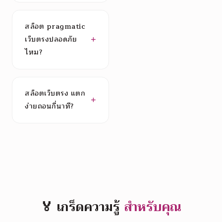
สล็อตเครดิตฟรี
100เล่นได้ทุกเครื่อง
สล็อต pragmatic
มือถือ แท็บเล็ต ไม่ต้อง
เว็บตรงปลอดภัย
โหลดแอป
สล็อต
ไหม?
สล็อต pragmatic เว็บ
ตรงมั่นคงปลอดภัย
สล็อตเว็บตรง แตก
ระบบรักษาความ
ง่ายถอนกี่นาที?
ปลอดภัย ปกป้องความ
เป็นส่วนตัว ที่
สล็อตเว็บตรง แตกง่าย
STARZINOSLOTS
ถอนเร็ว ระบบออโต้ ไม่
เกิน 30 วินาที สล็อต
🏅 เกร็ดความรู้
สำหรับคุณ