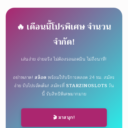
🔥 เดือนนี้โปรพิเศษ จำนวน
จำกัด!
เล่นง่าย จ่ายจริง ไม่ต้องรอแอดมิน ไม่ถึงนาที!
อย่าพลาด!
สล็อต
พร้อมให้บริการตลอด 24 ชม. สมัคร
ง่าย รับโปรจัดเต็ม! สมัครที่
STARZINOSLOTS
วัน
นี้ รับสิทธิพิเศษมากมาย
🎬 มาสนุก!