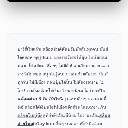
ปาร์ตี้เริ่มแล้ว! สล็อตยินดีต้อนรับนักลุ้นทุกคน มันส์
ได้ตลอด ทุกรูปแบบ ของรางวัลรอให้ลุ้น โบนัสถล่ม
ทลาย โปรเด็ดมาเรื่อยๆ ไม่มีกั๊ก! เกมฮิตมากมาย แจก
รางวัลไม่หยุด สนุกไม่รู้จบ! มาเล่นด้วยกันนะ! มันส์
ทุกวัน ไม่มีเบื่อ! ถอนปุ๊บได้ปั๊บ ไม่ต้องรอนาน ไม่
โกง! รวมถึงสล็อตได้เงินจริงยอดนิยม ไม่ว่าจะเป็น
สล็อตฝาก 9 รับ 100
หรือรูปแบบอื่นๆ นอกจากนี้
ยังมีสล็อตได้เงินจริงให้เลือกอีกด้วย โดยเฉพาะ
เว็บ
สล็อตใหญ่ที่สุด
ที่กำลังเป็นที่นิยม ไม่ว่าจะเป็น
สล็อต
ค่ายใหญ่
หรือรูปแบบอื่นๆ นอกจากนี้ยังมีสล็อต