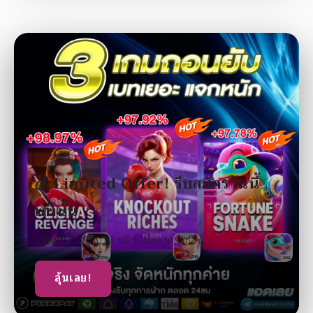
💰 Limited Offer! รีบสมัครวันนี้
เท่านั้น
สมัครรับ 226 บาท ฟรีๆ ไม่ต้องฝากก่อน
ลุ้นเลย!