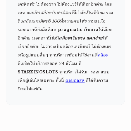
เครดิตฟรี ไม่ต้องฝาก ไม่ต้องแชร์ให้เลือกอีกด้วย โดย
เฉพาะ
สมัครสล็อตรับเครดิตฟรี
ที่กำลังเป็นที่นิยม รวม
ถึง
สล็อตเครดิตฟรี 100
ที่หลายคนให้ความสนใจ
นอกจากนี้ยังมี
สล็อต pragmatic เว็บตรง
ให้เลือก
อีกด้วย นอกจากนี้ยังมี
สล็อตเว็บตรง แตกง่าย
ให้
เลือกอีกด้วย ไม่ว่าจะเป็นสล็อตเครดิตฟรี ไม่ต้องแชร์
หรือรูปแบบอื่นๆ ทุกบริการพร้อมให้ใช้งานที่
สล็อต
ซึ่งเปิดให้บริการตลอด 24 ชั่วโมง ที่
STARZINOSLOTS
ทุกบริการได้รับการออกแบบ
เพื่อผู้เล่นโดยเฉพาะ ทั้งนี้
ผลบอลสด
ก็ได้รับความ
นิยมไม่แพ้กัน