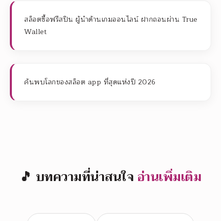
สล็อตซื้อฟรีสปิน ผู้นำด้านเกมออนไลน์ ฝากถอนผ่าน True
Wallet
ค้นพบโลกของสล็อต app ที่สุดแห่งปี 2026
🎵 บทความที่น่าสนใจ
อ่านเพิ่มเติม