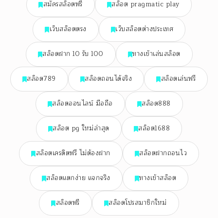
สมัครสล็อตฟรี
สล็อต pragmatic play
เว็บสล็อตตรง
เว็บสล็อตต่างประเทศ
สล็อตฝาก 10 รับ 100
ทางเข้าเล่นสล็อต
สล็อต789
สล็อตถอนได้จริง
สล็อตเล่นฟรี
สล็อตออนไลน์ มือถือ
สล็อต888
สล็อต pg ใหม่ล่าสุด
สล็อต1688
สล็อตเครดิตฟรี ไม่ต้องฝาก
สล็อตฝากถอนไว
สล็อตแตกง่าย แจกจริง
ทางเข้าสล็อต
สล็อตฟรี
สล็อตโปรสมาชิกใหม่