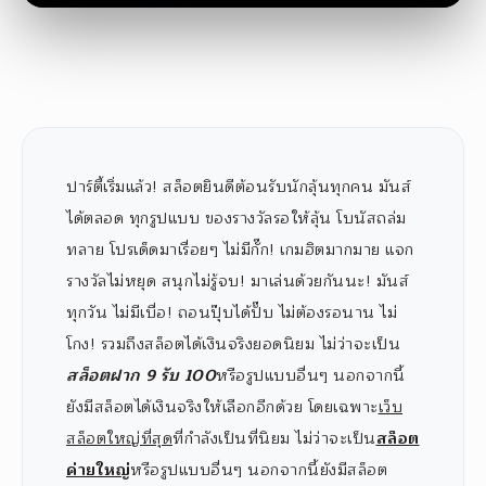
ปาร์ตี้เริ่มแล้ว! สล็อตยินดีต้อนรับนักลุ้นทุกคน มันส์
ได้ตลอด ทุกรูปแบบ ของรางวัลรอให้ลุ้น โบนัสถล่ม
ทลาย โปรเด็ดมาเรื่อยๆ ไม่มีกั๊ก! เกมฮิตมากมาย แจก
รางวัลไม่หยุด สนุกไม่รู้จบ! มาเล่นด้วยกันนะ! มันส์
ทุกวัน ไม่มีเบื่อ! ถอนปุ๊บได้ปั๊บ ไม่ต้องรอนาน ไม่
โกง! รวมถึงสล็อตได้เงินจริงยอดนิยม ไม่ว่าจะเป็น
สล็อตฝาก 9 รับ 100
หรือรูปแบบอื่นๆ นอกจากนี้
ยังมีสล็อตได้เงินจริงให้เลือกอีกด้วย โดยเฉพาะ
เว็บ
สล็อตใหญ่ที่สุด
ที่กำลังเป็นที่นิยม ไม่ว่าจะเป็น
สล็อต
ค่ายใหญ่
หรือรูปแบบอื่นๆ นอกจากนี้ยังมีสล็อต