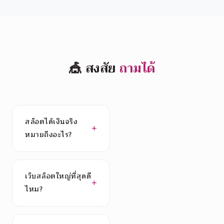
🎪 สงสัย
ถามได้
สล็อตได้เงินจริง
หมายถึงอะไร?
สล็อตได้เงินจริงเป็น
เว็บพนันออนไลน์ ครบ
เว็บสล็อตใหญ่ที่สุดดี
วงจร ฝากถอนออโต้
ไหม?
รวดเร็ว ปลอดภัย ที่
STARZINOSLOTS
เว็บสล็อตใหญ่ที่สุดได้
สล็อต