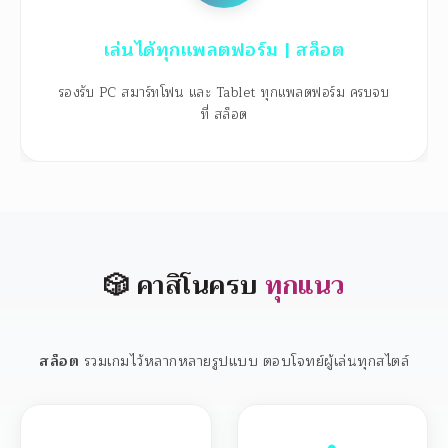
เล่นได้ทุกแพลตฟอร์ม | สล็อต
รองรับ PC สมาร์ทโฟน และ Tablet ทุกแพลตฟอร์ม ครบจบ
ที่ สล็อต
🎲 คาสิโนครบ
ทุกแนว
สล็อต
รวมเกมไว้หลากหลายรูปแบบ ตอบโจทย์ผู้เล่นทุกสไตล์