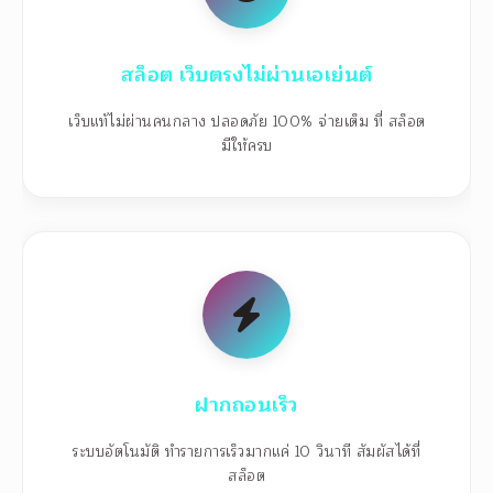
สล็อต เว็บตรงไม่ผ่านเอเย่นต์
เว็บแท้ไม่ผ่านคนกลาง ปลอดภัย 100% จ่ายเต็ม ที่ สล็อต
มีให้ครบ
ฝากถอนเร็ว
ระบบอัตโนมัติ ทำรายการเร็วมากแค่ 10 วินาที สัมผัสได้ที่
สล็อต