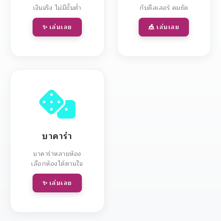
เงินจริง ไม่มีขั้นต่ำ
กับดีลเลอร์ คมชัด
✨ เล่นเลย
🎪 เล่นเลย
บาคาร่า
บาคาร่าหลายห้อง
เลือกห้องได้ตามใจ
✨ เล่นเลย