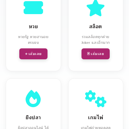
หวย
สล็อต
หวยรัฐ หวยฮานอย
รวมสล็อตทุกค่าย
ครบจบ
Joker และอีกมาก
⭐ เล่นเลย
🃏 เล่นเลย
ยิงปลา
เกมไพ่
ยิงปลาออนไลน์ ได้
เกมไพ่ถ่ายทอดสด