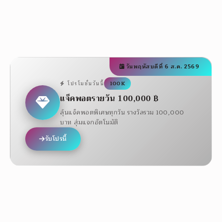
วันพฤหัสบดีที่ 6 ส.ค. 2569
100K
โปรโมชั่นวันนี้
แจ็คพอตรายวัน 100,000 ฿
ลุ้นแจ็คพอตพิเศษทุกวัน รางวัลรวม 100,000
บาท สุ่มแจกอัตโนมัติ
รับโปรนี้