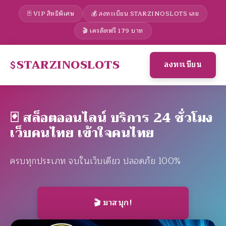
🃏 VIP สิทธิพิเศษ
💰 ลงทะเบียน STARZINOSLOTS เลย
🎬 เครดิตฟรี 179 บาท
STARZINOSLOTS
$
ลงทะเบียน
🃏 สล็อตออนไลน์ บริการ 24 ชั่วโมง
เว็บคนไทย เข้าใจคนไทย
ครบทุกประเภท จบในเว็บเดียว ปลอดภัย 100%
🎬 มาสนุก!