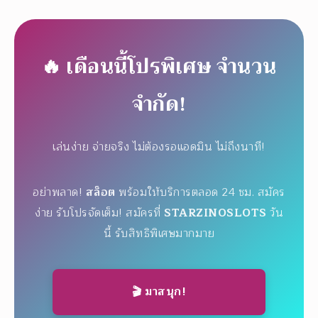
🔥 เดือนนี้โปรพิเศษ จำนวน
จำกัด!
เล่นง่าย จ่ายจริง ไม่ต้องรอแอดมิน ไม่ถึงนาที!
อย่าพลาด!
สล็อต
พร้อมให้บริการตลอด 24 ชม. สมัคร
ง่าย รับโปรจัดเต็ม! สมัครที่
STARZINOSLOTS
วัน
นี้ รับสิทธิพิเศษมากมาย
🎬 มาสนุก!