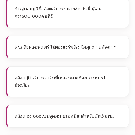
ก้าวสู่คอมมูนิตี้สล็อตเว็บตรง แตกง่ายวันนี้ ผู้เล่น
กว่า500,000คนที่นี่
ที่นี่สล็อตเครดิตฟรี ไม่ต้องแชร์พร้อมให้ทุกความต้องการ
สล็อต jili เว็บตรง เว็บที่คนเล่นมากที่สุด ระบบ AI
อัจฉริยะ
สล็อต xo 888เป็นจุดหมายยอดนิยมสำหรับนักเดิมพัน