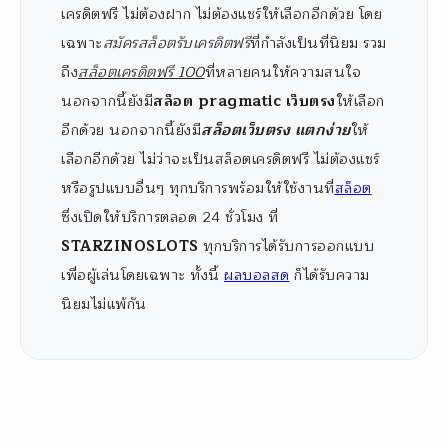
เครดิตฟรี ไม่ต้องฝาก ไม่ต้องแชร์ให้เลือกอีกด้วย โดย
เฉพาะ
สมัครสล็อตรับเครดิตฟรี
ที่กำลังเป็นที่นิยม รวม
ถึง
สล็อตเครดิตฟรี 100
ที่หลายคนให้ความสนใจ
นอกจากนี้ยังมี
สล็อต pragmatic เว็บตรง
ให้เลือก
อีกด้วย นอกจากนี้ยังมี
สล็อตเว็บตรง แตกง่าย
ให้
เลือกอีกด้วย ไม่ว่าจะเป็นสล็อตเครดิตฟรี ไม่ต้องแชร์
หรือรูปแบบอื่นๆ ทุกบริการพร้อมให้ใช้งานที่
สล็อต
ซึ่งเปิดให้บริการตลอด 24 ชั่วโมง ที่
STARZINOSLOTS
ทุกบริการได้รับการออกแบบ
เพื่อผู้เล่นโดยเฉพาะ ทั้งนี้
ผลบอลสด
ก็ได้รับความ
นิยมไม่แพ้กัน