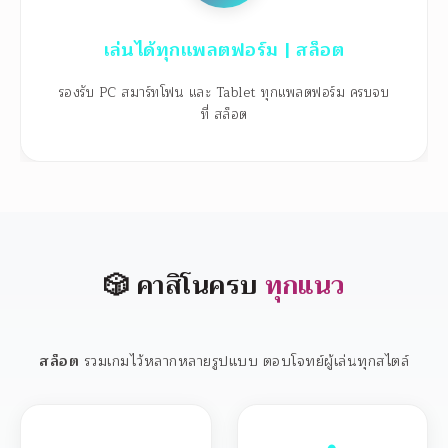
เล่นได้ทุกแพลตฟอร์ม | สล็อต
รองรับ PC สมาร์ทโฟน และ Tablet ทุกแพลตฟอร์ม ครบจบ
ที่ สล็อต
🎲 คาสิโนครบ
ทุกแนว
สล็อต
รวมเกมไว้หลากหลายรูปแบบ ตอบโจทย์ผู้เล่นทุกสไตล์