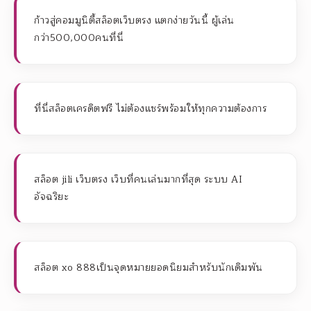
ก้าวสู่คอมมูนิตี้สล็อตเว็บตรง แตกง่ายวันนี้ ผู้เล่น
กว่า500,000คนที่นี่
ที่นี่สล็อตเครดิตฟรี ไม่ต้องแชร์พร้อมให้ทุกความต้องการ
สล็อต jili เว็บตรง เว็บที่คนเล่นมากที่สุด ระบบ AI
อัจฉริยะ
สล็อต xo 888เป็นจุดหมายยอดนิยมสำหรับนักเดิมพัน