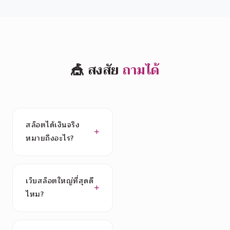
🎪 สงสัย
ถามได้
สล็อตได้เงินจริง
หมายถึงอะไร?
สล็อตได้เงินจริงเป็น
เว็บพนันออนไลน์ ครบ
เว็บสล็อตใหญ่ที่สุดดี
วงจร ฝากถอนออโต้
ไหม?
รวดเร็ว ปลอดภัย ที่
STARZINOSLOTS
เว็บสล็อตใหญ่ที่สุดได้
สล็อต