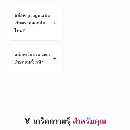
สล็อตเครดิตฟรี
100เล่นได้ทุกเครื่อง
สล็อต pragmatic
มือถือ แท็บเล็ต ไม่ต้อง
เว็บตรงปลอดภัย
โหลดแอป
สล็อต
ไหม?
สล็อต pragmatic เว็บ
ตรงมั่นคงปลอดภัย
สล็อตเว็บตรง แตก
ระบบรักษาความ
ง่ายถอนกี่นาที?
ปลอดภัย ปกป้องความ
เป็นส่วนตัว ที่
สล็อตเว็บตรง แตกง่าย
STARZINOSLOTS
ถอนเร็ว ระบบออโต้ ไม่
เกิน 30 วินาที สล็อต
🏅 เกร็ดความรู้
สำหรับคุณ