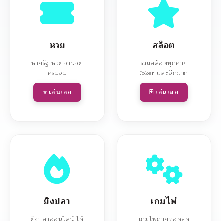
หวย
สล็อต
หวยรัฐ หวยฮานอย
รวมสล็อตทุกค่าย
ครบจบ
Joker และอีกมาก
⭐ เล่นเลย
🃏 เล่นเลย
ยิงปลา
เกมไพ่
ยิงปลาออนไลน์ ได้
เกมไพ่ถ่ายทอดสด