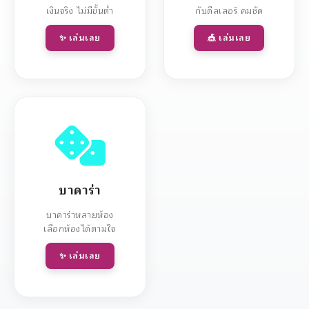
เงินจริง ไม่มีขั้นต่ำ
กับดีลเลอร์ คมชัด
✨ เล่นเลย
🎪 เล่นเลย
บาคาร่า
บาคาร่าหลายห้อง
เลือกห้องได้ตามใจ
✨ เล่นเลย