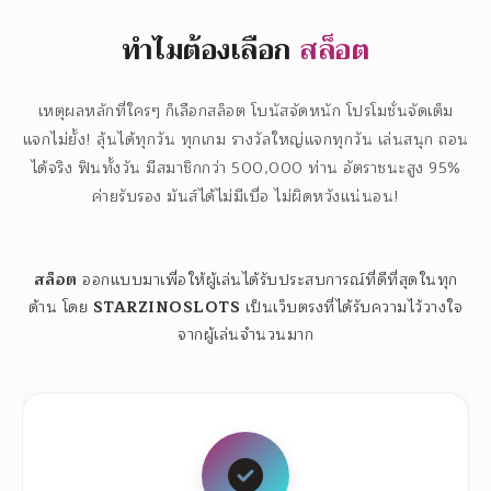
ทำไมต้องเลือก
สล็อต
เหตุผลหลักที่ใครๆ ก็เลือกสล็อต โบนัสจัดหนัก โปรโมชั่นจัดเต็ม
แจกไม่ยั้ง! ลุ้นได้ทุกวัน ทุกเกม รางวัลใหญ่แจกทุกวัน เล่นสนุก ถอน
ได้จริง ฟินทั้งวัน มีสมาชิกกว่า 500,000 ท่าน อัตราชนะสูง 95%
ค่ายรับรอง มันส์ได้ไม่มีเบื่อ ไม่ผิดหวังแน่นอน!
สล็อต
ออกแบบมาเพื่อให้ผู้เล่นได้รับประสบการณ์ที่ดีที่สุดในทุก
ด้าน โดย
STARZINOSLOTS
เป็นเว็บตรงที่ได้รับความไว้วางใจ
จากผู้เล่นจำนวนมาก