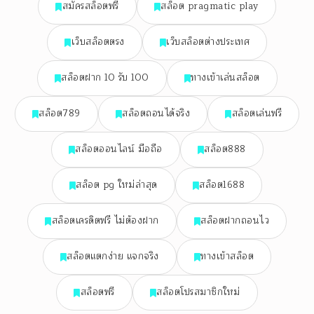
สมัครสล็อตฟรี
สล็อต pragmatic play
เว็บสล็อตตรง
เว็บสล็อตต่างประเทศ
สล็อตฝาก 10 รับ 100
ทางเข้าเล่นสล็อต
สล็อต789
สล็อตถอนได้จริง
สล็อตเล่นฟรี
สล็อตออนไลน์ มือถือ
สล็อต888
สล็อต pg ใหม่ล่าสุด
สล็อต1688
สล็อตเครดิตฟรี ไม่ต้องฝาก
สล็อตฝากถอนไว
สล็อตแตกง่าย แจกจริง
ทางเข้าสล็อต
สล็อตฟรี
สล็อตโปรสมาชิกใหม่