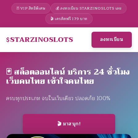
🃏 VIP สิทธิพิเศษ
💰 ลงทะเบียน STARZINOSLOTS เลย
🎬 เครดิตฟรี 179 บาท
STARZINOSLOTS
$
ลงทะเบียน
🃏 สล็อตออนไลน์ บริการ 24 ชั่วโมง
เว็บคนไทย เข้าใจคนไทย
ครบทุกประเภท จบในเว็บเดียว ปลอดภัย 100%
🎬 มาสนุก!