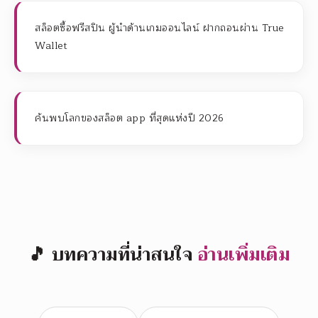
สล็อตซื้อฟรีสปิน ผู้นำด้านเกมออนไลน์ ฝากถอนผ่าน True
Wallet
ค้นพบโลกของสล็อต app ที่สุดแห่งปี 2026
🎵 บทความที่น่าสนใจ
อ่านเพิ่มเติม