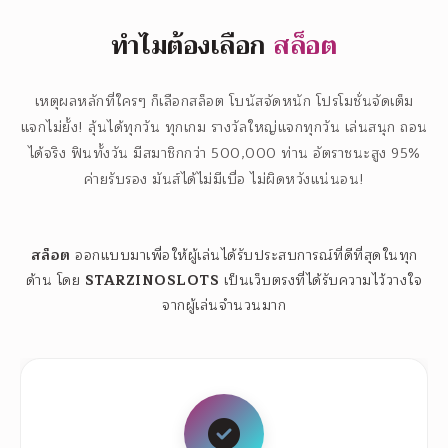
ทำไมต้องเลือก
สล็อต
เหตุผลหลักที่ใครๆ ก็เลือกสล็อต โบนัสจัดหนัก โปรโมชั่นจัดเต็ม
แจกไม่ยั้ง! ลุ้นได้ทุกวัน ทุกเกม รางวัลใหญ่แจกทุกวัน เล่นสนุก ถอน
ได้จริง ฟินทั้งวัน มีสมาชิกกว่า 500,000 ท่าน อัตราชนะสูง 95%
ค่ายรับรอง มันส์ได้ไม่มีเบื่อ ไม่ผิดหวังแน่นอน!
สล็อต
ออกแบบมาเพื่อให้ผู้เล่นได้รับประสบการณ์ที่ดีที่สุดในทุก
ด้าน โดย
STARZINOSLOTS
เป็นเว็บตรงที่ได้รับความไว้วางใจ
จากผู้เล่นจำนวนมาก