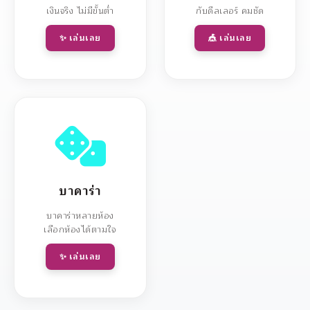
เงินจริง ไม่มีขั้นต่ำ
กับดีลเลอร์ คมชัด
✨ เล่นเลย
🎪 เล่นเลย
บาคาร่า
บาคาร่าหลายห้อง
เลือกห้องได้ตามใจ
✨ เล่นเลย