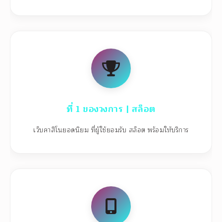
ที่ 1 ของวงการ | สล็อต
เว็บคาสิโนยอดนิยม ที่ผู้ใช้ยอมรับ สล็อต พร้อมให้บริการ