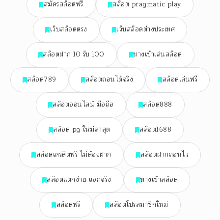
สมัครสล็อตฟรี
สล็อต pragmatic play
เว็บสล็อตตรง
เว็บสล็อตต่างประเทศ
สล็อตฝาก 10 รับ 100
ทางเข้าเล่นสล็อต
สล็อต789
สล็อตถอนได้จริง
สล็อตเล่นฟรี
สล็อตออนไลน์ มือถือ
สล็อต888
สล็อต pg ใหม่ล่าสุด
สล็อต1688
สล็อตเครดิตฟรี ไม่ต้องฝาก
สล็อตฝากถอนไว
สล็อตแตกง่าย แจกจริง
ทางเข้าสล็อต
สล็อตฟรี
สล็อตโปรสมาชิกใหม่