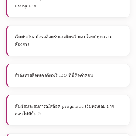
ครบทุกค่าย
เริ่มต้นกับสมัครสล็อตรับเครดิตฟรี ตอบโจทย์ทุกความ
ต้องการ
กำลังหาสล็อตเครดิตฟรี 100 ที่นี่คือคำตอบ
สัมผัสประสบการณ์สล็อต pragmatic เว็บตรงเลย ฝาก
ถอนไม่มีขั้นต่ำ