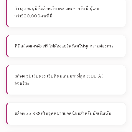
ก้าวสู่คอมมูนิตี้สล็อตเว็บตรง แตกง่ายวันนี้ ผู้เล่น
กว่า500,000คนที่นี่
ที่นี่สล็อตเครดิตฟรี ไม่ต้องแชร์พร้อมให้ทุกความต้องการ
สล็อต jili เว็บตรง เว็บที่คนเล่นมากที่สุด ระบบ AI
อัจฉริยะ
สล็อต xo 888เป็นจุดหมายยอดนิยมสำหรับนักเดิมพัน