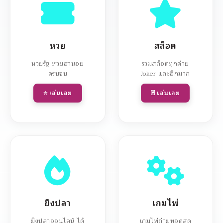
หวย
สล็อต
หวยรัฐ หวยฮานอย
รวมสล็อตทุกค่าย
ครบจบ
Joker และอีกมาก
⭐ เล่นเลย
🃏 เล่นเลย
ยิงปลา
เกมไพ่
ยิงปลาออนไลน์ ได้
เกมไพ่ถ่ายทอดสด