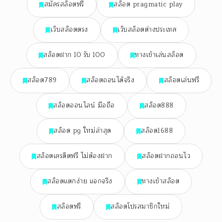
สมัครสล็อตฟรี
สล็อต pragmatic play
เว็บสล็อตตรง
เว็บสล็อตต่างประเทศ
สล็อตฝาก 10 รับ 100
ทางเข้าเล่นสล็อต
สล็อต789
สล็อตถอนได้จริง
สล็อตเล่นฟรี
สล็อตออนไลน์ มือถือ
สล็อต888
สล็อต pg ใหม่ล่าสุด
สล็อต1688
สล็อตเครดิตฟรี ไม่ต้องฝาก
สล็อตฝากถอนไว
สล็อตแตกง่าย แจกจริง
ทางเข้าสล็อต
สล็อตฟรี
สล็อตโปรสมาชิกใหม่