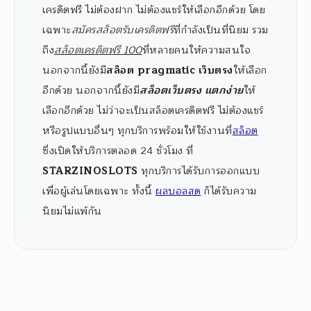
เครดิตฟรี ไม่ต้องฝาก ไม่ต้องแชร์ให้เลือกอีกด้วย โดย
เฉพาะ
สมัครสล็อตรับเครดิตฟรี
ที่กำลังเป็นที่นิยม รวม
ถึง
สล็อตเครดิตฟรี 100
ที่หลายคนให้ความสนใจ
นอกจากนี้ยังมี
สล็อต pragmatic เว็บตรง
ให้เลือก
อีกด้วย นอกจากนี้ยังมี
สล็อตเว็บตรง แตกง่าย
ให้
เลือกอีกด้วย ไม่ว่าจะเป็นสล็อตเครดิตฟรี ไม่ต้องแชร์
หรือรูปแบบอื่นๆ ทุกบริการพร้อมให้ใช้งานที่
สล็อต
ซึ่งเปิดให้บริการตลอด 24 ชั่วโมง ที่
STARZINOSLOTS
ทุกบริการได้รับการออกแบบ
เพื่อผู้เล่นโดยเฉพาะ ทั้งนี้
ผลบอลสด
ก็ได้รับความ
นิยมไม่แพ้กัน