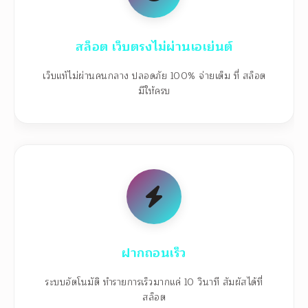
สล็อต เว็บตรงไม่ผ่านเอเย่นต์
เว็บแท้ไม่ผ่านคนกลาง ปลอดภัย 100% จ่ายเต็ม ที่ สล็อต
มีให้ครบ
ฝากถอนเร็ว
ระบบอัตโนมัติ ทำรายการเร็วมากแค่ 10 วินาที สัมผัสได้ที่
สล็อต