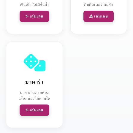
เงินจริง ไม่มีขั้นต่ำ
กับดีลเลอร์ คมชัด
✨ เล่นเลย
🎪 เล่นเลย
บาคาร่า
บาคาร่าหลายห้อง
เลือกห้องได้ตามใจ
✨ เล่นเลย