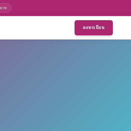
 บาท
ลงทะเบียน