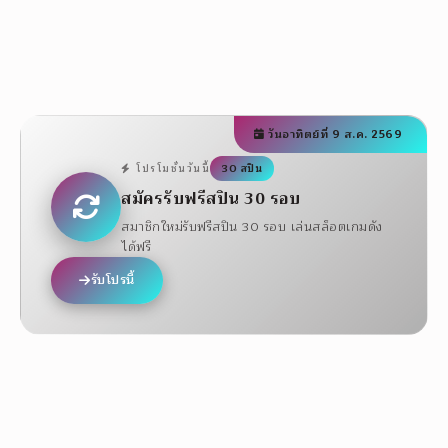
วันอาทิตย์ที่ 9 ส.ค. 2569
30 สปิน
โปรโมชั่นวันนี้
สมัครรับฟรีสปิน 30 รอบ
สมาชิกใหม่รับฟรีสปิน 30 รอบ เล่นสล็อตเกมดัง
ได้ฟรี
รับโปรนี้