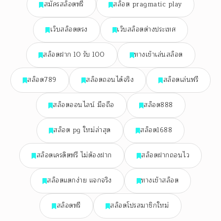
สมัครสล็อตฟรี
สล็อต pragmatic play
เว็บสล็อตตรง
เว็บสล็อตต่างประเทศ
สล็อตฝาก 10 รับ 100
ทางเข้าเล่นสล็อต
สล็อต789
สล็อตถอนได้จริง
สล็อตเล่นฟรี
สล็อตออนไลน์ มือถือ
สล็อต888
สล็อต pg ใหม่ล่าสุด
สล็อต1688
สล็อตเครดิตฟรี ไม่ต้องฝาก
สล็อตฝากถอนไว
สล็อตแตกง่าย แจกจริง
ทางเข้าสล็อต
สล็อตฟรี
สล็อตโปรสมาชิกใหม่