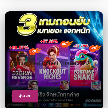
💰 Limited Offer! รีบสมัครวันนี้
เท่านั้น
สมัครรับ 226 บาท ฟรีๆ ไม่ต้องฝากก่อน
ลุ้นเลย!