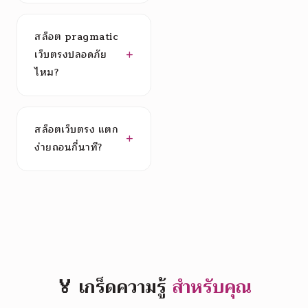
สล็อตเครดิตฟรี
100เล่นได้ทุกเครื่อง
สล็อต pragmatic
มือถือ แท็บเล็ต ไม่ต้อง
เว็บตรงปลอดภัย
โหลดแอป
สล็อต
ไหม?
สล็อต pragmatic เว็บ
ตรงมั่นคงปลอดภัย
สล็อตเว็บตรง แตก
ระบบรักษาความ
ง่ายถอนกี่นาที?
ปลอดภัย ปกป้องความ
เป็นส่วนตัว ที่
สล็อตเว็บตรง แตกง่าย
STARZINOSLOTS
ถอนเร็ว ระบบออโต้ ไม่
เกิน 30 วินาที สล็อต
🏅 เกร็ดความรู้
สำหรับคุณ