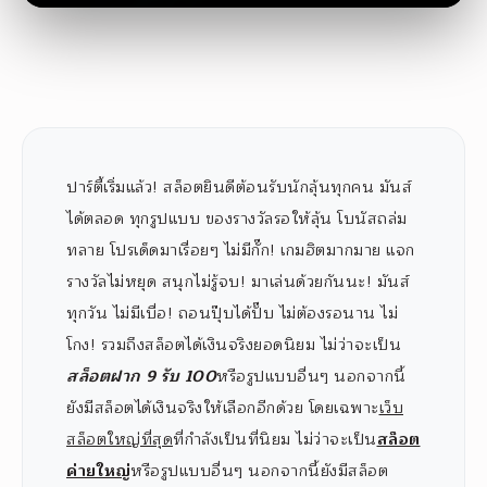
ปาร์ตี้เริ่มแล้ว! สล็อตยินดีต้อนรับนักลุ้นทุกคน มันส์
ได้ตลอด ทุกรูปแบบ ของรางวัลรอให้ลุ้น โบนัสถล่ม
ทลาย โปรเด็ดมาเรื่อยๆ ไม่มีกั๊ก! เกมฮิตมากมาย แจก
รางวัลไม่หยุด สนุกไม่รู้จบ! มาเล่นด้วยกันนะ! มันส์
ทุกวัน ไม่มีเบื่อ! ถอนปุ๊บได้ปั๊บ ไม่ต้องรอนาน ไม่
โกง! รวมถึงสล็อตได้เงินจริงยอดนิยม ไม่ว่าจะเป็น
สล็อตฝาก 9 รับ 100
หรือรูปแบบอื่นๆ นอกจากนี้
ยังมีสล็อตได้เงินจริงให้เลือกอีกด้วย โดยเฉพาะ
เว็บ
สล็อตใหญ่ที่สุด
ที่กำลังเป็นที่นิยม ไม่ว่าจะเป็น
สล็อต
ค่ายใหญ่
หรือรูปแบบอื่นๆ นอกจากนี้ยังมีสล็อต