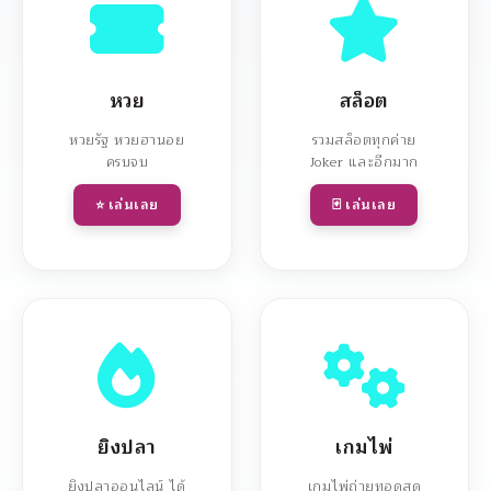
หวย
สล็อต
หวยรัฐ หวยฮานอย
รวมสล็อตทุกค่าย
ครบจบ
Joker และอีกมาก
⭐ เล่นเลย
🃏 เล่นเลย
ยิงปลา
เกมไพ่
ยิงปลาออนไลน์ ได้
เกมไพ่ถ่ายทอดสด